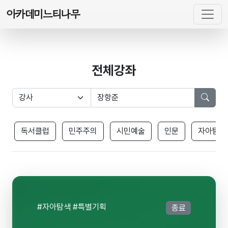
아카데미느티나무
전체강좌
독서클럽
민주주의
시민예술
인문
자아탐색
#자아탐색 #특별기획
종료