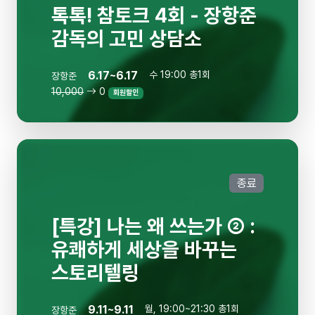
톡톡! 참토크 4회 - 장항준
감독의 고민 상담소
6.17~6.17
수 19:00 총1회
장항준
10,000
0
회원할인
종료
[특강] 나는 왜 쓰는가 ② :
유쾌하게 세상을 바꾸는
스토리텔링
9.11~9.11
월, 19:00~21:30 총1회
장항준