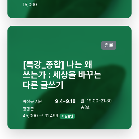
15,000
종료
[특강_종합] 나는 왜
쓰는가 : 세상을 바꾸는
다른 글쓰기
9.4~9.18
월, 19:00~21:30
박상규
서민
총3회
장항준
45,000
31,499
회원할인