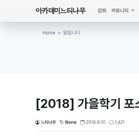
아카데미느티나무
강좌
커뮤니티
Home
알립니다
[2018] 가을학기 
느티나무
None
2018.8.10
1,421