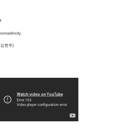
?
omadincity
 김현주
)