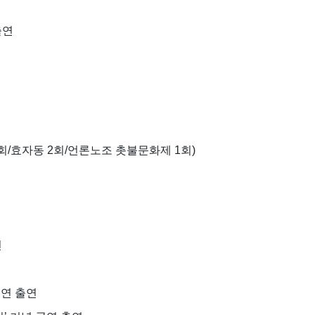
 출연
4회/효자동 2회/언론노조 촛불문화제 1회)
연
 공연 출연