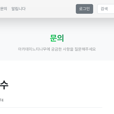
문의
알립니다
로그인
문의
아카데미느티나무에 궁금한 사항을 질문해주세요
접수
74