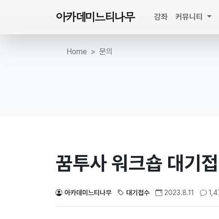
아카데미느티나무
강좌
커뮤니티
Home
문의
꿈투사 워크숍 대기
아카데미느티나무
대기접수
2023.8.11
1,4