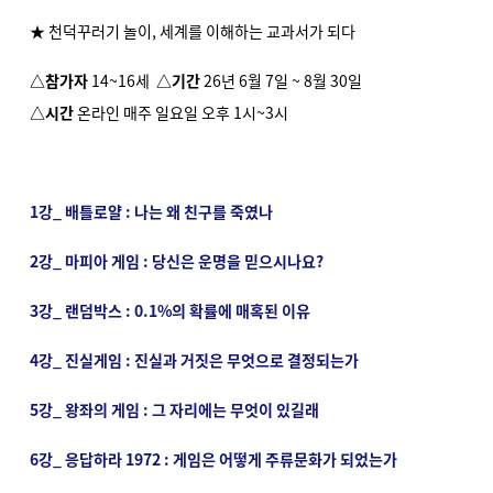
★ 천덕꾸러기 놀이, 세계를 이해하는 교과서가 되다
△참가자
14~16세
△기간
26년 6월 7일 ~ 8월 30일
△시간
온라인 매주 일요일 오후 1시~3시
1강_ 배틀로얄 : 나는 왜 친구를 죽였나
2강_ 마피아 게임 : 당신은 운명을 믿으시나요?
3강_ 랜덤박스 : 0.1%의 확률에 매혹된 이유
4강_ 진실게임 : 진실과 거짓은 무엇으로 결정되는가
5강_ 왕좌의 게임 : 그 자리에는 무엇이 있길래
6강_ 응답하라 1972 : 게임은 어떻게 주류문화가 되었는가