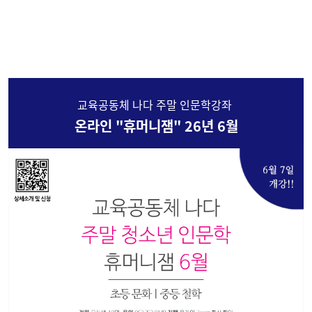
교육공동체 나다 주말 인문학강좌
온라인 "휴머니잼" 26년 6월