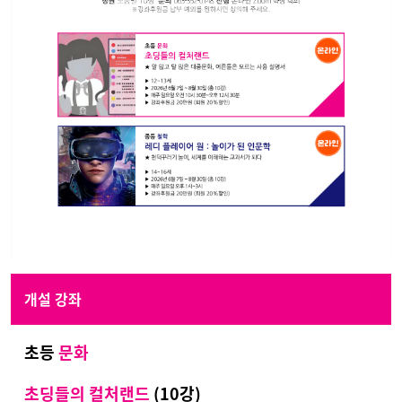
개설 강좌
초등
문화
초딩들의 컬처랜드
(10강)