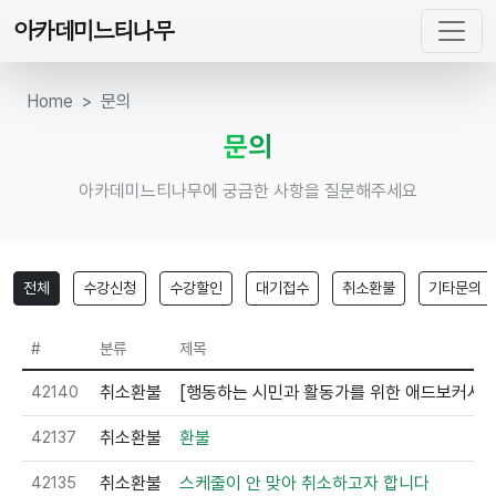
아카데미느티나무
Home
문의
문의
아카데미느티나무에 궁금한 사항을 질문해주세요
전체
수강신청
수강할인
대기접수
취소환불
기타문의
#
분류
제목
42140
취소환불
[행동하는 시민과 활동가를 위한 애드보커시 
42137
취소환불
환불
42135
취소환불
스케줄이 안 맞아 취소하고자 합니다