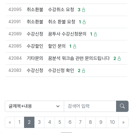
42095
취소환불
수강취소 요청
3
42091
취소환불
취소 환불 요청
1
42089
수강신청
꿈투사 수강신청문의
1
42085
수강할인
할인 문의
1
42084
기타문의
꿈분석 워크숍 관련 문의드립니다
2
42083
수강신청
수강신청 확인
2
«
1
2
3
4
5
6
7
8
9
10
»