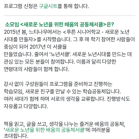
프로그램 신청은
구글시트
를 통해 합니다.
소모임
<새로운 노년을 위한 배움의 공동체서클>은?
2015
년 봄
,
느티나무에서는
<
푸른 시니어학교
-
새로운 노년
시대를 만들자
>
를 시작했습니다
.
그 후 매 학기 참여한 사람들이
중심이 되어
2017
년 이 서클을
만들었습니다
.
줄여서
‘
노년서클
’.
새로운 노년시대를 만드는 데
관심 있는 모든 분들이 참여합니다
.
이름과 달리 다양한
연령대의 사람들이 함께 합니다
.
강사 없이 구성원들이 프로그램을 준비하고 진행하는
학습모임
,
새로운 친구를 만날 수 있는 학습공동체입니다
.
여러 세대가 함께 하며 서로의 생각을 교류합니다
.
진행방식도
자유롭고 다양합니다
.
책을 읽고
,
글을 쓰고
,
생각을 나누는 즐거운 배움의 공동체
,
‘
새로운 노년을 위한 배움의 공동체서클
’
에 여러분을
초대합니다.