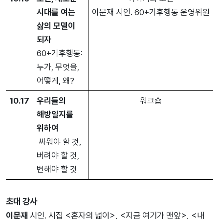
시대를 여는
이문재 시인. 60+기후행동 운영위원
삶의 모델이
되자
60+기후행동:
누가, 무엇을,
어떻게, 왜?
10.17
우리들의
워크숍
해방일지를
위하여
싸워야 할 것,
버려야 할 것,
변해야 할 것
초대 강사
이문재
시인. 시집 <혼자의 넓이>, <지금 여기가 맨앞>, <내