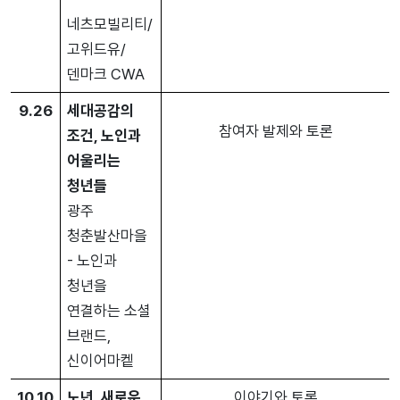
네츠모빌리티/
고위드유/
덴마크 CWA
9.26
세대공감의
참여자 발제와 토론
조건, 노인과
어울리는
청년들
광주
청춘발산마을
- 노인과
청년을
연결하는 소셜
브랜드,
신이어마켙
10.10
노년, 새로운
이야기와 토론