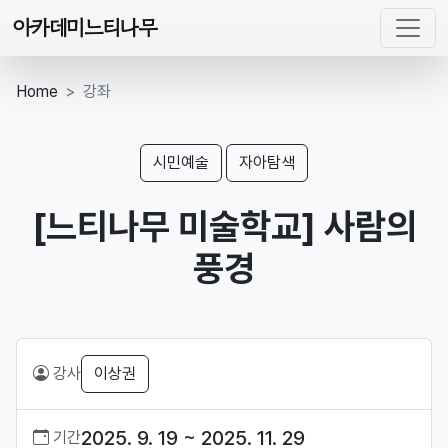
아카데미느티나무
Home
강좌
시민예술
자아탐색
[느티나무 미술학교] 사람의
풍경
강사
이상권
2025. 9. 19 ~ 2025. 11. 29
기간