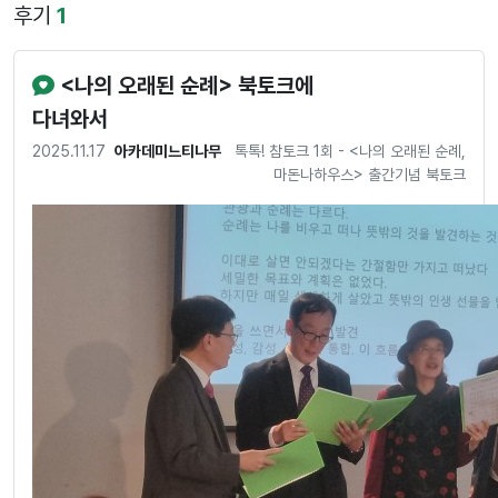
후기
1
<나의 오래된 순례> 북토크에
다녀와서
2025.11.17
아카데미느티나무
톡톡! 참토크 1회 - <나의 오래된 순례,
마돈나하우스> 출간기념 북토크