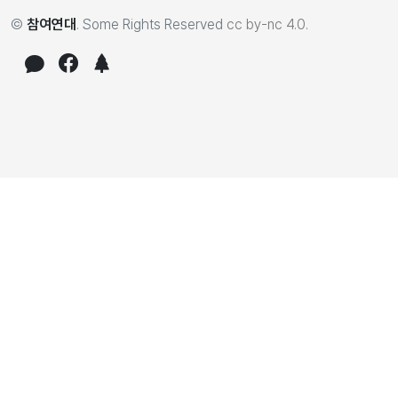
©
참여연대
. Some Rights Reserved
cc by-nc 4.0
.