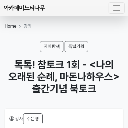
아카데미느티나무
Home
강좌
자아탐색
특별기획
톡톡! 참토크 1회 - <나의
오래된 순례, 마돈나하우스>
출간기념 북토크
강사
주은경