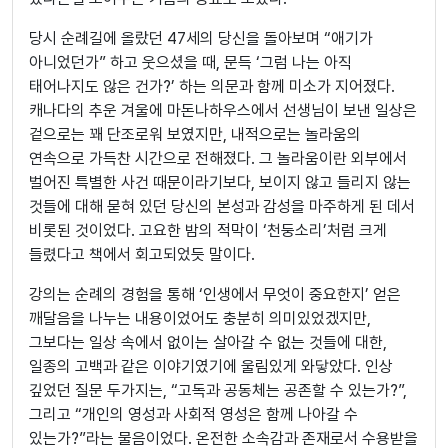
당시 순례길에 올랐던 47세의 당신을 돌아보며 “애기가
아니었던가” 하고 웃으셨을 때, 문득 ‘그럼 나는 아직
태어나지도 않은 건가?’ 하는 의문과 함께 미소가 지어졌다.
캐나다의 추운 겨울에 마돈나하우스에서 선생님이 보낸 일상은
겉으로는 꽤 단조로워 보였지만, 내적으로는 놀라움의
연속으로 가득찬 시간으로 전해졌다. 그 놀라움이란 외부에서
벌어진 특별한 사건 때문이라기보다, 보이지 않고 들리지 않는
것들에 대해 묻혀 있던 당신의 본성과 감성을 마주하게 된 데서
비롯된 것이었다. 고요한 밤의 적막이 ‘천둥소리’처럼 크게
들렸다고 책에서 회고되었듯 말이다.
강의는 순례의 경험을 통해 ‘인생에서 무엇이 중요한지’ 얻은
깨달음을 나누는 내용이었어도 충분히 의미있었겠지만,
그보다는 일상 속에서 없이는 살아갈 수 없는 것들에 대한,
일종의 고백과 같은 이야기였기에 울림있게 와닿았다. 인상
깊었던 질문 두가지는, “고독과 공동체는 공존할 수 있는가?”,
그리고 “개인의 영성과 사회적 영성은 함께 나아갈 수
있는가?”라는 물음이었다. 온전한 소속감과 존재로서 수용받을