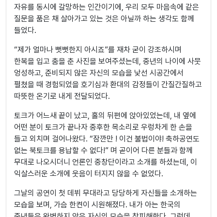
자유를 동시에 갈망하는 인간이기에, 우리 모두 마음속에 같은
질문을 품은 채 살아가고 있는 것은 아닐까 하는 생각도 함께
들었다.
“제가 얼마나 뻣뻣한지 아시죠”를 재차 굳이 강조하시며
한복을 입고 춤을 춘 사진을 보여주셨는데, 중년의 나이에 사뭇
엉성하고, 준비되지 않은 자신의 모습을 낯선 시공간에서
펼쳤을 때 경험되었을 호기심과 환대의 감정들이 간질간질하고
따뜻한 온기로 내게 전달되었다.
토크가 어느새 끝이 났고, 홀의 뒤편에 앉아있었는데, 내 옆에
어떤 분이 토크가 끝나자 중후한 목소리로 우렁차게 한 손을
들고 외치며 걸어나왔다. “잠깐만 ! 이건 불법이야! 축하공연도
없는 북토크를 용납할 수 없다!” 며 곧이어 다른 분들과 함께
무대로 나오시더니 언론인 중창단이라고 소개를 하셨는데, 이
익살스러운 소개에 웃음이 터지지 않을 수 없었다.
그날의 공연이 첫 데뷔 무대라고 당당하게 자신들을 소개하는
모습을 보며, 가슴 한켠이 시원해졌다. 내가 아는 한국의
중년들은 완벽하지 않은 자신의 모습을 창피해한다. 그런데