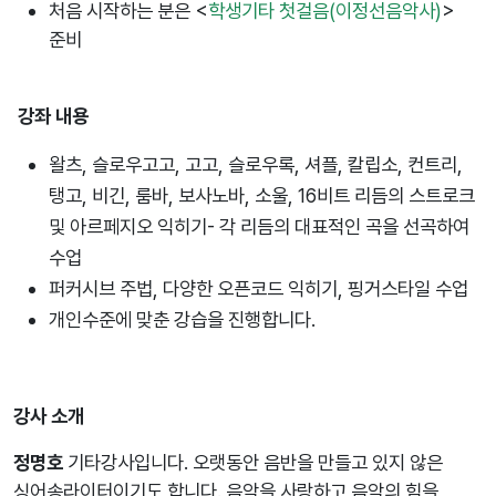
처음 시작하는 분은 <
학생기타 첫걸음(이정선음악사)
>
준비
강좌 내용
왈츠, 슬로우고고, 고고, 슬로우록, 셔플, 칼립소, 컨트리,
탱고, 비긴, 룸바, 보사노바, 소울, 16비트 리듬의 스트로크
및 아르페지오 익히기- 각 리듬의 대표적인 곡을 선곡하여
수업
퍼커시브 주법, 다양한 오픈코드 익히기, 핑거스타일 수업
개인수준에 맞춘 강습을 진행합니다.
강사 소개
정명호
기타강사입니다. 오랫동안 음반을 만들고 있지 않은
싱어송라이터이기도 합니다. 음악을 사랑하고 음악의 힘을