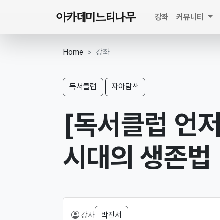
아카데미느티나무
강좌
커뮤니티
Home
강좌
독서클럽
자아탐색
[독서클럽 언저
시대의 생존법
강사
박진서