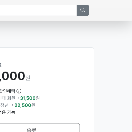
료
,000
원
 할인혜택
대 회원
31,500
원
 청년
22,500
원
용 가능
종료