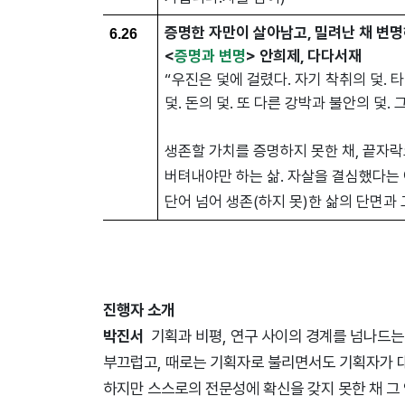
증명한 자만이 살아남고, 밀려난 채 변
6.26
<
증명과 변명
> 안희제, 다다서재
“우진은 덫에 걸렸다. 자기 착취의 덫. 
덫. 돈의 덫. 또 다른 강박과 불안의 덫. 
생존할 가치를 증명하지 못한 채, 끝자
버텨내야만 하는 삶. 자살을 결심했다는 
단어 넘어 생존(하지 못)한 삶의 단면과
진행자 소개
박진서
기획과 비평, 연구 사이의 경계를 넘나드는
부끄럽고, 때로는 기획자로 불리면서도 기획자가 
하지만 스스로의 전문성에 확신을 갖지 못한 채 그