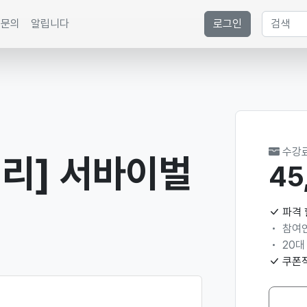
문의
알립니다
로그인
수강
리] 서바이벌
45
파격
참여연
20대
쿠폰적