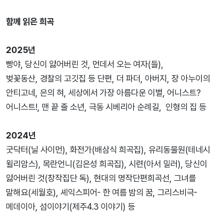
함께 읽은 희곡
2025년
빵야, 당신이 잃어버린 것, 먼데서 오는 여자(들),
벚꽃동산,
경찰의 고깃집 등 단편, 더 파더, 아버지, 장 아누이의
안티고네, 은의 혀, 세상에서 가장 아름다운 이별, 어니스트?
어니스트!, 맨 끝 줄 소년, 극동 시베리아 순례길, 인형의 집 등
2024년
굿닥터(닐 사이먼), 화전가(배삼식 희곡집), 유리동물원(테네시
윌리암스),
목란언니(김은성 희곡집), 시련(아서 밀러), 당신이
잃어버린 것(창작집단 독), 현대의 명작단편희곡선, 그녀를
말해요(세월호), 셰익스피어- 한 여름 밤의 꿈, 그리스비극-
메데이아, 섬이야기(제주4.3 이야기) 등