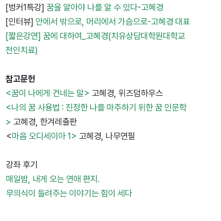
[벙커1특강]
꿈을 알아야 나를 알 수 있다-고혜경
[인터뷰]
안에서 밖으로, 머리에서 가슴으로-고혜경 대표
[짧은강연] 꿈에 대하여_고혜경(치유상담대학원대학교
전인치료)
참고문헌
<꿈이 나에게 건네는 말>
고혜경, 위즈덤하우스
<나의 꿈 사용법 : 진정한 나를 마주하기 위한 꿈 인문학
>
고혜경, 한겨레출판
<
마음 오디세이아 1>
고혜경, 나무연필
강좌
후기
매일밤, 내게 오는 연애 편지.
무의식이 들려주는 이야기는 힘이 세다