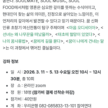
쏟는다. SOULMATE, SOUL MUSIC, SOUL
FOOD에서처럼 영혼은 심오한 깊이를 뜻하는 수식어이고,
현대인이 찾는 삶의 의미든, 진정으로 살아있는 느낌이든, 이
언저리의 깊이에서 발견할 수 있다고 믿기 때문이다. 꿈 신화
인류 초창기 여신전통이 탐구 주제이며 <
마음 오디세이아
>, <
선녀는 왜 나무꾼을 떠났을까
>, <
태초에 할망이 있었다
>, <
나의 꿈사용법
>, <
꿈에게 길을 묻다
>, <
꿈이 나에게 건네는 말
>는 이 과정에서 엮어진 결실들이다.
강좌 정보
일 시 :
2026. 3. 11 ~ 5. 13 수요일 오전 10시 ~ 12시
30분
, 총 10회
장 소 : 온라인 zoom
정 원 : 18명
(참가비 결제 선착순 마감)
참가비 : 40만원
계 좌 :
우리은행 082-085833-13-101 참여연대