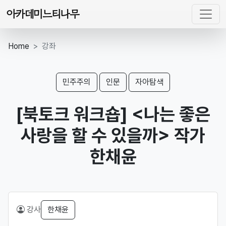
아카데미느티나무
Home
강좌
민주주의
인문
자아탐색
[북토크 워크숍] <나는 좋은
사랑을 할 수 있을까> 작가
한채윤
강사
한채윤