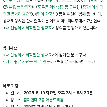
《
미투의 정치학
》을 비롯해 《
페미니스트 모먼트
》, 《
퀴어돌로지
》,
《
원본 없는 판타지
》, 《
모두를 위한 성평등 공부
》, 《
잠깐! 이게 다
인권 문제라고요?
》, 《
퀴어 한국사
》 등을 여럿이 함께 썼습니다.
성교육 강사인 한채윤 작가는 아카데미느티나무에서 7년 연속
<
내 인생의 시의적절한 성교육
> 강의를 진행하고 있습니다.
함께해요
<내 인생의 시의적절한 성교육
>에 참여한 분 누구나
<나는 좋은 사랑을 할 수 있을까>
를 읽은 독자라면 누구나
북토크 정보
일 시 :
2026. 5. 19 화요일 오후 7시 ~ 9시 30분
장 소 :
참여연대 2층 아름드리홀
정 원 : 20명(참가비 결제 선착순 마감)