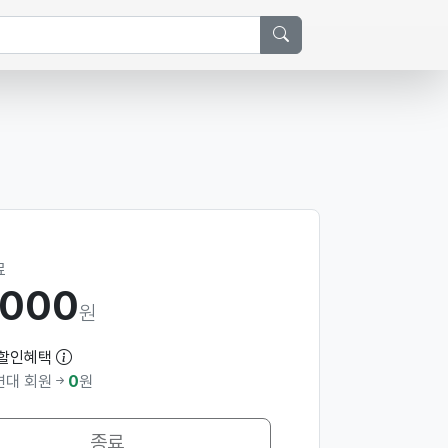
료
,000
원
 할인혜택
대 회원
0
원
종료