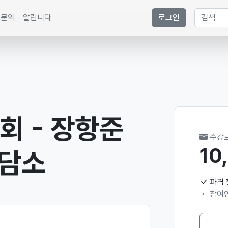
문의
알립니다
로그인
회 - 장항준
수강
10
상담소
파격
참여연