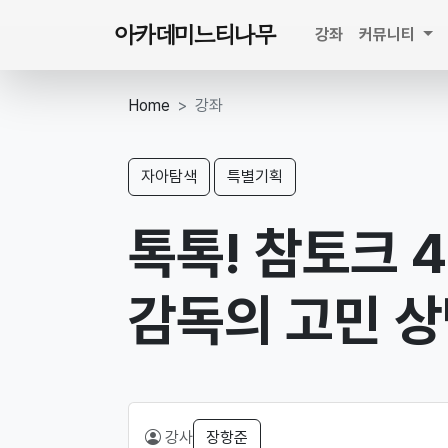
아카데미느티나무
강좌
커뮤니티
Home
강좌
자아탐색
특별기획
톡톡! 참토크 4
감독의 고민 
강사
장항준