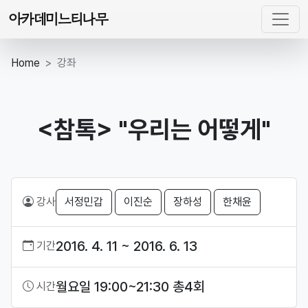
아카데미느티나무
Home
강좌
<참톡> "우리는 어떻게"
강사
서정민갑
이진순
장하성
한채윤
2016. 4. 11 ~ 2016. 6. 13
기간
월요일 19:00~21:30 총4회
시간