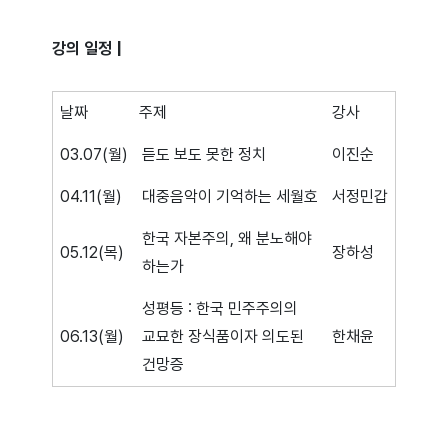
강의 일정 |
날짜
주제
강사
03.07(월)
듣도 보도 못한 정치
이진순
04.11(월)
대중음악이 기억하는 세월호
서정민갑
한국 자본주의, 왜 분노해야
05.12(목)
장하성
하는가
성평등 : 한국 민주주의의
06.13(월)
교묘한 장식품이자 의도된
한채윤
건망증