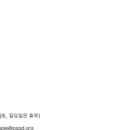
시(토, 일요일은 휴무)
ple@pspd.org