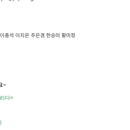
 이종석 이지은 주은경 한승미 황미정
세요~
그리다>
기