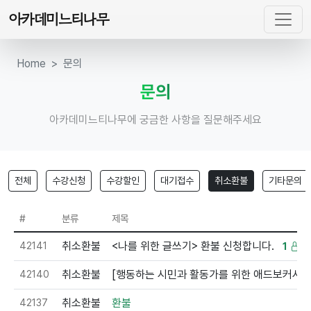
아카데미느티나무
Home
문의
문의
아카데미느티나무에 궁금한 사항을 질문해주세요
전체
수강신청
수강할인
대기접수
취소환불
기타문의
#
분류
제목
42141
취소환불
<나를 위한 글쓰기> 환불 신청합니다.
1
42140
취소환불
[행동하는 시민과 활동가를 위한 애드보커시 
42137
취소환불
환불