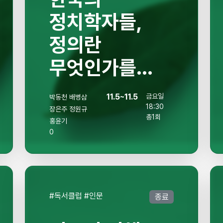
정치학자들,
정의란
무엇인가를
따지다.
11.5~11.5
금요일
박동천
배병삼
18:30
장은주
정원규
총1회
홍윤기
0
#독서클럽 #인문
종료