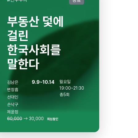
종료
부동산 덫에
걸린
한국사회를
말한다
9.9~10.14
월요일
김남은
19:00~21:30
변창흠
총5회
선대인
손낙구
제윤정
60,000
30,000
회원할인