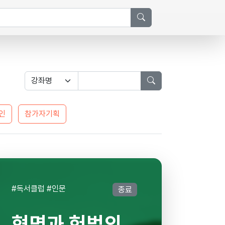
인
참가자기획
#독서클럽 #인문
종료
혁명과 헌법의