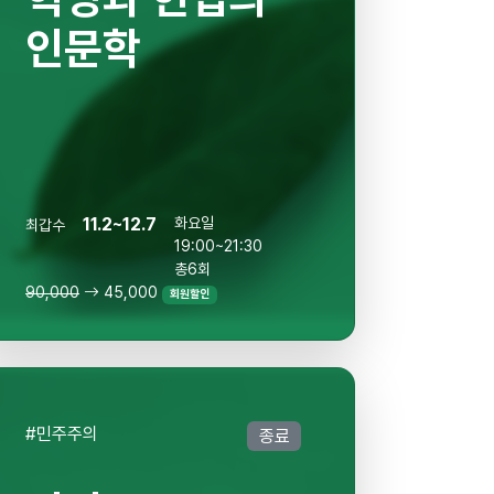
인문학
11.2~12.7
화요일
최갑수
19:00~21:30
총6회
90,000
45,000
회원할인
#민주주의
종료