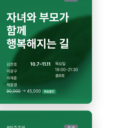
자녀와 부모가
함께
행복해지는 길
10.7~11.11
목요일
김찬호
19:00~21:30
이광구
총6회
이재훈
제윤경
90,000
45,000
회원할인
#민주주의