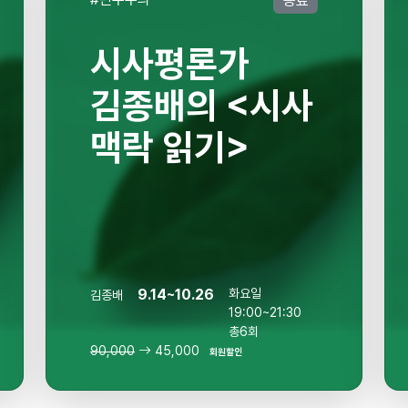
종료
시사평론가
김종배의 <시사
맥락 읽기>
9.14~10.26
화요일
김종배
19:00~21:30
총6회
90,000
45,000
회원할인