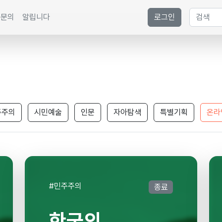
문의
알립니다
로그인
주주의
시민예술
인문
자아탐색
특별기획
온라
#민주주의
종료
한국의