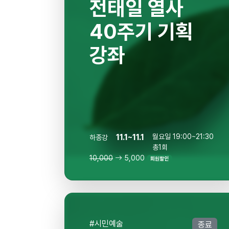
전태일 열사
40주기 기획
강좌
11.1~11.1
월요일 19:00~21:30
하종강
총1회
10,000
5,000
회원할인
#시민예술
종료