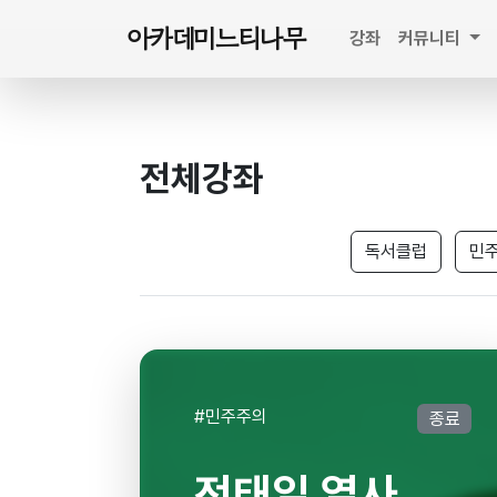
아카데미느티나무
강좌
커뮤니티
전체강좌
독서클럽
민
#민주주의
종료
전태일 열사