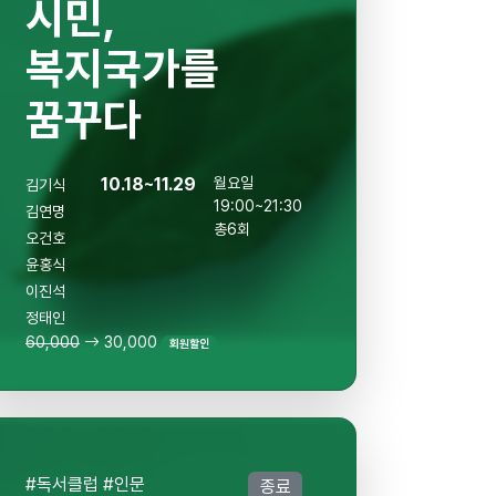
시민,
복지국가를
꿈꾸다
10.18~11.29
월요일
김기식
19:00~21:30
김연명
총6회
오건호
윤홍식
이진석
정태인
60,000
30,000
회원할인
#독서클럽 #인문
종료