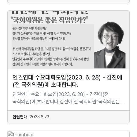
감각으로서의 움직임은 인간을 적응하고 발달하는 존재로
삶의 촉발 요인에 대한 우리의 반응방식, 삶의 기계적인
제정하여 시행 중이지만 선출된 교육감의 성향에 따라 혹은
부정적이든 이 세계의 모습이 투영되어 있고, 우리가
만들어왔어요.뇌과학자들은 움직임을 우리 뇌 발달에
각본을 따르지 않았을 때의 자신의 모습을 공부할 수 있게
각 지방의회의 상황에 따라 조례가 흔들리고 학생 인권
놀이에 흠뻑 빠져 즐기는 것 자체가 세상을 체득해 나가는
필수적인 요소라고 이야기해요. 그러나 최첨단 시대를 사는
도와줍니다. 무브먼트는 <제 4의 길>의 큰 가르침 중
정책이 널뛰기하는 현실임.◦ 박주민의원이 2021년 ‘초·
과정이기 때문입니다. 즉, 노는 것 자체가 또 그 놀이를
현대인은 '움직임'의 진정한 의미를 잃어버렸어요. 명상,
핵심적인 일부입니다."​> 누구를 위한 것인가요?"이
중등교육법 개정안’을 대표 발의하여 여론을 확산시킨 바
분석하는 과정 자체가 하나의 훌륭한 인문학 공부가 될 수
명상은 자각을 이야기해요. 문을 계속 미는데도 안 열릴 땐
세미나는 음악, 춤, 리듬, 움직임을 통해 자신을
있고, 이제 더 나아가 학생 인권 기본법 제정을 추진하려
있는 것이죠. 결국 이 세계를 이해하기 위해서는 정말
더 강하게 미는 것도 방법이지만, 한 걸음 뒤로 물러나서
탐험해보고자 하는 분들을 위한 세미나입니다. 남녀노소를
함.◦ 학생(아동)인권 기본법 제정안은 ‘반인권적인 학칙
열심히(?) 놀아야 할지도 모릅니다. 그런 의미에서 이번
관찰하는 것도 방법이에요. 그럼 어쩌면 문에
불문하고 누구나 언제든 '자기연구'를 시작할 수 있습니다.
개정 기준 제시(체벌·두발규제·종교강요·강제자율보충학습
가을 나다에서 준비한 놀이를 함께 해보도록 할까요.
"당기시오."라고 써있는 것을 발견할지도 몰라요. 소마 +
따라서, 춤을 많이 춰보았든 춤을 전혀 춰본적이 없든
같은 기본적이고도 고질적인 학생 인권침해 행위는
그러다 보면 나도 모르는 새 놀이 속에 숨겨진 그 무엇에 한
움직임 + 명상,몸, 움직임, 춤, 음악, 리듬, 엑서사이즈, 놀이
상관없습니다. 구르지예프에 대해서 알든 모르든
명시적으로 금지), 각 시ㆍ도 교육청에 학생 인권침해 시정
발 더 다가서 있을 테니까요. 머리로만 이해하는 인문학이
등을 통해서 우리 내면으로 떠나는 여행이에요.현대인에게
관계없습니다. 그래서 이 세미나는 모두를 위한 것입니다.
기구 설치(학생인권움브즈만 운영), 학생인권조례 제정
아닌 직접 뛰어들어 어느샌가 몸으로 익히는 인문학,
필요한 요소와 관점으로 이 3가지가 만나서 재밌고 깊이
다만, 여기서 모두란 배움의 과정에서 있는 성장을 위한
인권연대 수요대화모임(2023. 6. 28) - 김진애
책임을 지우는 법적 근거 마련, 학생회 법제화,
우리가 평소에 좋아하던 놀이를 통해 다가가는
있는 세미나가 될거에요. 그 여정에서 이번에는 "주의력"을
내적 마찰들을 기꺼이 받아드릴 분들을 뜻합니다."​> 안내자
(전 국회의원)에 초대합니다.
학교운영위원회에 학생 참여 보장, 학교 구성원들에 대한
인문학이라니. 궁금하지 않나요? 그렇다면 어서 와요, 함께
다루고 함께 공부하고 개발해가요. 나 자신과 연결하고,
: 김유동​- 구르지예프 무브먼트 안내자 - 알렉산더 테크닉
체계적이고 지속적인 인권 교육 의무화’등을 주요 내용으로
인권연대 수요대화모임(2023. 6. 28) - 김진애(전
놀면서 떠들어 봅시다!1강_ 놀이하는 인간 : 사람은 왜 노는
자기 조율 능력을 길러가고, 나 자신과 함께 머무는 힘을
교사 - 브레스워크 촉진자​"단전은 빵빵하게,하트는
하고자 함. 아울러 학생뿐만이 아니라 학교 밖 아동·
국회의원)에 초대합니다.김진애 전 국회의원“국회의원은
걸까까?2강_ 마피아 게임 : 당신은 운명을 믿으시나요?3강
키워가요.대상,소마, 움직임, 명상 ...이런 말들이 무서운
충만하게,머리는 명료하게. 분열되고 산만한,자기 역할을
청소년이 아동국제협약에 따라 배우고 안전하게
좋은 직업인가?”좋은 정치인은 어떤 사람일까?정치가
_ 랜덤박스 : 0.1%의 확률에 매혹된 이유4강_ 진실게임 :
말들이 아니에요. 모두가 가지고 있는 것을 조금 다르게
못하는,겉에서 맴도는몸-감정-정신을 뒤흔들고 오늘도
보호받으며 성장하고 자존감을 키워갈 수 있도록 정부의
실종됐다는 지금 정치인이 할 일은 무엇일까?윤석열
진실과 거짓은 무엇으로 결정되는가5강_ 왕좌의 게임 : 그
인권연대
2023.6.23.
표현했을 뿐이에요. 그래서 누구나 웰컴이에요. 자기를
다시 한번 지금, 여기." ​"무브먼트는 우리에게 삶 속에
의무를 명시하고자 함.◦ 국회가 국제인권규약과 헌법이
정권에서 국회의 역할은 어떠해야 하나?두 번째
자리에는 무엇이 있길래6강_ 응답하라 1972 : 게임은
만나고 서로를 만나는 자리에요. 개인의 의사를
존재하는 방법과 현존을 경험하는 방법을 보여줍니다.
명시한 원칙대로 ‘학생(아동·청소년) 인권 기본법’을
국회의원을 하던 중, “시민 김진애로 돌아가 역할을
어떻게 주류문화가 되었나7강_ 내 삶을 부탁해 : 게임,
존중해요. 모든 것은 자발적이에요. 자격도 우위도
동시에 우리가 살아가는 모습에서 더 자유로운 움직임을
제정하여 지역적 요인에 따른 혼란과 학교 안팎에 따른