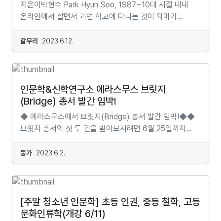
uid=595357&mod=document&pageid=1...
지은이박현수 Park Hyun Soo, 1987~10대 시절 내내
장벽을 넘어가는 것입니다. 하지만 현대인에게 그 과정은
온라인에서 살면서 과연 학교에 다니는 것이 의미가
그다지 중요하지 않은 것 같습니다. 그저 더 현란하고
있는지에 대해서 의문을 가졌다. 학부는 졸업해야 한다는
편리하고 거대한 기술이면 그만입니다. 그리고 그사이에
부모님의 압력을 못 이겨 중고등학교를 검정고시로
갈무리
2023.6.12.
인간이 가진 불완전함을 극복해 줄 것으로 믿었던 과학은
졸업하고 한국예술종합학교 영상원 방송영상과를
도리어 인간의 숨통을 조이는 지경까지 오게 되었습니다.
졸업했다. 이 시기에 일베 드립이 ‘동네 초딩’에 의해
현재 이 별에서 일어나는 각종 전염병, 기후 참사 등 수많은
생산되는 온라인의 담론적, 실천적 상황에 문제의식을 느껴
불길한 징조들이 그것을 증명하고 있듯이 말입니다. 심지어
학부 내내 전공은 뒷전으로 하고 온라인이 무엇이며 이
인문학&신학연구소 에라스무스 브릿지
그것을 극복하려는 시도들마저 이윤추구의 원리에
세계가 어떻게 만들어지고 또 재생산되는지를 탐구하는 데
(Bridge) 총서 발간 임박!
잡아먹히고 있는 것이 현실입니다. 나다에서 준비한 이번
몰두했다. 공부를 이어가고자 시도하였지만 온라인 세계에
강좌는 이런 과학에 대한 무비판적인 일상에 딴지를
◆ 에라스무스에서 브릿지(Bridge) 총서 발간 임박!◆◆
대한 경험을 거의 갖고 있지 않은 메이저 지식인들이 ‘나는
걸어봅니다. 과학을 그냥 받아들이는 것이 아니라 쫀쫀하게
브릿지 총서의 첫 두 권을 받아보시려면 6월 25일까지
온라인의 모든 것을 알고 있다’는 식으로 말하는 것에
살펴보며 실험하고, 의미를 파악하고, 때로는 그 수상쩍은
후원자로 등록해주셔야 합니다!!- 다양한 철학 개념에 대해
실망하여 독립 연구자로서 온라인 커뮤니티와 그 유저
(?) 의도를 함께 꿰뚫어 보고자 합니다. 물론 그 대상에는
매우 기초적이면서도 심도 있는 정보를 담고 있는 스탠퍼드
둥가
2023.6.2.
다중들의 세계를 탐구하는 장기적 과제에 본격적으로
제한이 없습니다. 우리가 당연하게 알고 있던, 그렇게
철학백과사전(SEP)의 항목과 최근 주목할만한 내용을
착수했다. 디시인사이드의 유튜브 갤러리를 운영하면서
교육받아 왔던 것들도 포함됩니다. 그 길이 어떤 길이
담은 서양철학 논문들을 선별하고 번역하여 후원자들에게
유튜브 채널 운영자 모임에 참여했다. 점점 다수의 채널
궁금하시다면 같이 한 번 떠나볼까요. 과학이라는 인류의
격월로 두 권씩 보내드릴 예정입니다. ​ 기존 후원자 중
운영자들이 정치유튜버의 길을 선택하면서 갤러리 내의 좌·
바람에 몸을 싣고서 말이에요.1강_ 시간과 공간의 방에서 :
'브릿지 총서'도 함께 받아보기를 원하시는 분들은 후원금을
[주말 청소년 인문학] 초등 인권, 중등 철학, 고등
우파 갈등의 시련을 피하기가 어려웠다. 이 시기 갤러리에
상대성 이론2강_ 그러나 우리는 아무것도 알 수 없다 :
5천원 이상 증액해주십시오. 기존 혜택만 받으시고자
문화인류학(개강 6/11)
몰려든 좌우파 성향의 열성적 유튜브 구독자들로부터
불확정성의 원리3강_ 인과의 사슬에 딴지를 걸다 :