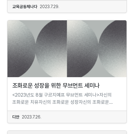
쾌적한 공간에서안전하게 영화를 관람할 수 있도록 시설을
위한 어린이들의 반격분야 토론 10강진행 오프라인
교육공동체나다
2023.7.29.
『예술과 객체』(Art and Objects, 2020; 갈무리, 2022)
정비하고영화를 사랑하는 관객분들이 영화를 문화로써
대면강좌, 온라인
『객체지향 건축은 존재하는가』(Is There an Object-
즐기고함께할 수 있는 프로그램을 마련하는 등더 많은
실시간강좌참가자 12~13세기간 2023년 9월 3일~11월
Oriented Architecture, 2020)『건축과 객체』
관객분과 더 오래, 더 가까이 할 수 있는방법을 고민하고
26일시간 오프라인 매주 일요일 오전 10시 30분~오후
(Architecture and Objects, 2022 ; 갈무리, 2023)
있습니다.하지만 광주극장을 살릴 방법을 행동으로 옮기기
12시 30분 온라인 매주 일요일 오후 1시
『반시대적 객체 : 객체지향 철학과 고고학』(Objects
위해서는광주극장의 재정으로는 턱없이 부족합니다.
~3시 오리엔테이션 오프라인 2023년 9월 3일 오전
Untimely : Object-Oriented Philosophy and
대한민국 영화산업의 미래를 위해서라도이제는 우리가
10시 온라인 2023년 9월 3일 오후 12시
Archaeology, 크리스 위트모어와 공저, 2023 ; 갈무리,
광주극장을 지켜야 할 차례입니다.광주동구청은
30분신청 https://forms.gle/FUu6w4UmGAqSdLDm
근간)옮긴이김효진 Kim Hyojin, 1962~서울대학교에서
광주극장이 시민들의 공간으로더욱 오래 보존하기 위해
7 어른들은 우리의 삶에 관심이 참 많은 것 같아요. 어디에
물리학을 공부하였으며 인류세 기후변화와 세계관의
고향사랑기부 기금사업으로광주극장 100년 프로젝트를
가야 하고, 어떤 일을 해야 하고, 어떤 걸 배워야 하는지
변천사에 관심이 많다. 옮긴 책으로 『네트워크의 군주』,
진행하고 있습니다.????광주 동구 광주극장
관심을 기울이고 이런저런 말을 보태고 의견을 내곤 해요.
『생명의 그물 속 자본주의』, 『객체들의 민주주의』, 『예술과
고향사랑기부제10만원까지 전액 세액공제, 기부금액 30%
조화로운 성장을 위한 무브먼트 세미나
하지만 어린이의 삶을 이야기하는 순간에 당사자인 우리의
객체』, 『질 들뢰즈의 사변적 실재론』, 『에일리언 현상학』
답례품 제공https://url.kr/vde4j7위 링크를 통해 기부하실
의견이 중요하게 여겨지지는 않아요. 학교 안에서 일어나는
등이 있다. 구입처온라인서점 / 전국대형서점알라딘
<2023년도 8월 구르지예프 무브먼트 세미나>​자신의
수 있습니다.#고향사랑기부제 #광주동구 #지정기부 #
일들에 대해 우리가 결정할 수 있는 건 얼마나 있을까요? 또
교보문고 YES24 인터파크 영풍문고 북스리브로
조화로운 치유자신의 조화로운 성장자신의 조화로운
광주극장 #향토극장 #기부 #위기브...
집에서 일어나는 일들은요? 아마 결정할 수 있는 것보단
(오프라인)지역서점[서울] 그날이오면 풀무질
사용을 통한 앎 ​"우리는 차가 고장나면 수리를 합니다.
없는 게 더 많을 거예요. 내 의견을 하나 보태보려는 순간
더북소사이어티 산책자[광주] 책과생활[부산]
고장난 차를 타고는 목적지에 도착할 수 있을지 알 수 없고,
디안
2023.7.26.
“너희는 어리니까 잘 모르잖아”라는 어른들의 말에 입이
부산도서 영광도서[부천] 경인문고[제주]
빠르고 안전하게 갈 수 없다는 것이 확실하기 때문입니다. ​
막혀버리는 일을 겪어본 적 있지 않나요? 어쩌면 우리는
제주풀무질 메일링 신청하기
우리는 핸드폰을 사면 새로운 기능에 대해서 공부를