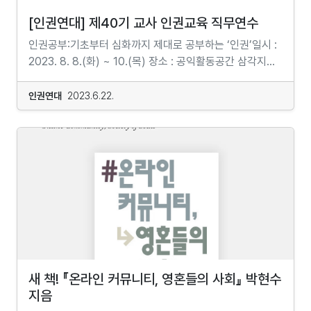
찾겠다”며스스로 의원직을 내려놓은 정치인,인권연대
리얼리티에 다가서다8강_ "Help me!"에서 여전사까지 :
없어요. 조화로운 성장 연구소,조화로운 성장
가질 수 있도록 합니다. 끊임없는 조건화된 기계적 반응
차별을 해소하고 ‘꿈을 꿀 권리, 행복할 권리, 차별받지 않을
수요대화모임에서 ‘정치를 넘어서는 정치’를 이루고자
여성 캐릭터의 역사9강_ 사랑보다 달콤한 유혹 : 게임의
[인권연대] 제40기 교사 인권교육 직무연수
연구소는 우리 모두의 조화로운 성장과 치유를 지지하고
대신, 더 높은 의식적인 힘에서부터 오는 행위의 가능성이
권리, 표현의 자유, 존중받을 권리, 뛰어놀 권리, 교육복지에
했던김진애 전 의원의 시원한 직설과 만나보시기
유해성에 관한 끝장토론10강_ 낯선 감각으로의 초대 :
함께하는 단체에요. 성장과 치유가 지속가능 할 수 있도록,
있습니다. 무브먼트는 현존으로 삶을 살아가는 개념을
인권공부:기초부터 심화까지 제대로 공부하는 ‘인권’일시 :
관한 권리, 양심과 종교를 선택할 권리, 부모와 함께 살
바랍니다.∙ 일시 2023년 6월 28일(수) 오후 7시∙ 장소
메시지와 재미의 사이에서 고등 과학무너져가는 필연의
성장과 치유가 유기적일 수 있도록, 성장과 치유가
실천하는 방식입니다. 개념만으로는 충분하지 않습니다.
2023. 8. 8.(화) ~ 10.(목) 장소 : 공익활동공간 삼각지
권리, 이름을 가질 권리, 정부의 보호를 받을 권리’ 등 아동·
인권연대 교육장(서울시 용산구 효창원로64길 22)∙
왕국★ 인과의 사슬에 묶여있는 세상에 딴지를 거는 과학
전체적일 수 있도록, 우리의 몸과 마음을 함께 만나가는
우리가 이야기하고 있는 힘을 가져오는 행위가 필요합니다.
(서울시 용산구 백범로 99길 40. 지하1층대상 : 전국 초·중
청소년의 인권을 보장하고자 함.2. 행사개요◦ 학생 인권
누구나 참여 가능하며, 참가비는 없습니다(문의/인권연대
이야기분야 과학 10강진행 오프라인
단체에요. <조화로운 성장 연구소> 홈페이지 <소마 움직임
무브먼트를 통해서 우리 안의 모든 힘들이 서로 연결될 때,
·고 교사 누구나 (교사가 아닌 분들의 청강도 가능합니다)
인권연대
2023.6.22.
기본법 제정 토론회◦ 일시·장소 : 2023년 7월 4일(화)
사무국 02-749-9004)...
대면강좌참가자 17~19세기간 2023년 9월 3일~11월
명상 세미나> 안내 및 신청...
새로운 힘이 생산됩니다. 우리는 느낄 수 있습니다. 그것은
인원 : 교사 선착순 40명/ 청강 선착순 20명비용 :
10:00, 국회의원회관 제1세미나실◦ 주최 :- 시민단체 :
26일시간 매주 일요일 오후 3시 30분~5시
다른 특성과 힘 그리고 일상적으로 우리가 가지고 있지
69,000원(우리은행. 1005-801-523022/ 예금주
인권연대, 학생인권법과 청소년인권을 위한 청소년-시민
30분오리엔테이션 2023년 9월 3일 오후
않은 의식을 가지고 있습니다. 이 힘은 지성과 진정으로 볼
인권연대)신청 : 인권연대 홈페이지 신청란에 첨부된
전국행동- 정당 : 민주당 법률위원회- 국회의원 : 강민정,
3시신청 https://forms.gle/FUu6w4UmGAqSdLDm7
수 있는 힘을 가진 내 마음의 더 높은 영역에서 옵니다. 나는
양식을 작성해 팩스나 메일로 제출 (팩스: 02-3672-
김남국, 김영배, 류호정, 민형배, 박주민, 양정숙, 용혜인,
인류역사상 과학이 지금처럼 일상화된 시대가 있었을까요.
이 영역과 연결될 필요가 있습니다. 그렇다면 나는
0438 / 메일 : rights1999@naver.com) ※ 환불 규정
윤미향, 윤영덕, 이동주, 장경태, 정성호- 교육청 :
주위를 조금만 둘러봐도 사람들이 사용하는 물건들, 그들이
전적으로 명료하게 볼 수 있는 힘을 가질 것입니다. 나는 나
안내 개강 일주일전 전액 환불, 개강 1~6일전 50% 환불,
서울시교육청, 충남도교육청, 전남도교육청, 광주시교육청,
사고방식들, 기타 세상에서 일어나는 수많은 현상…, 우리가
자신을 봅니다. 나는 다른 사람들을 봅니다. 나는 반응 없이
개강 당일 취소시 환불 불가일정 : 2023. 8. 8.(화) ~ 8.10.
전북도교육청◦ 참석자(현재까지) : 이재명 민주당 대표
과학이라는 인과의 사슬이 만들어 놓은 거대한 왕국에서
명료하게 있는 것을 있는 그대로 봅니다. 나는 나 자신을
(목) · 개강식 : 2023. 8. 8.(화) 09:30 ~ 10:00 ·
(영상), 조희연교육감, 강민정의원, 박주민의원,
살아가고 있음을 쉽게 짐작할 수 있습니다. 하지만
있는 그대로의 나로 봅니다." _잔느 드 짤즈만​자세히
수료식 : 2023. 8. 10.(목) 15:30 ~ 16:00문의 : 인권연대
양정숙의원, 류호정의원(검토중), 시민단체 등◦ 주관 :
우리에게 일상화된 것은 정확히는 과학이 아니라
살펴보기 https://harmoniousgrowth.modoo.at/?
사무국(02-749-9004, rights1999@naver.com)
인권연대, 강민정국회의원, 박주민국회의원◦ 문의 :
과학기술일지도 모릅니다. 과학은 기술을 개발하는 것에
link=augx72do...
새 책! 『온라인 커뮤니티, 영혼들의 사회』 박현수
교사연수 페이지 바로가기 :
인권연대 사무국(02-749-9004, 010-2526-9004)...
그치는 것이 아니라 분석하고 사고하며, 그 분석과
지음
https://hrights.or.kr/training/?
사고마저 논쟁하고 비판하는 것이고, 그렇게 또 하나의