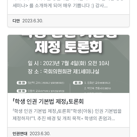
정부출연연구기관 과학기술정책연구원에서
3일~11월 26일시간 오프라인 매주 일요일 오후 1시
세미나> 를 소개하게 되어 매우 기쁩니다 :) 강사
서양에 전해졌습니다. 구르지예프는 온갖 어려움을
부연구위원으로 있었다. 지식과 권력 3부작인 『지배받는
~3시 온라인 매주 일요일 오후 3시 30분~5시
소개 한국예술종합학교 연극원 연기과를 졸업했습니다.
헤쳐가며 극동의 외딴 수도원, 사원, 스승들을 찾아다녔고
지배자 : 미국 유학과 한국 엘리트의 탄생』(한국사회학회
30분 오리엔테이션 오프라인 2023년 9월 3일 오후 12시
연기를 하면서 자아탐색, 치유, 명상과 같은 분야에 관심을
디안
2023.6.30.
20세기 전반에 이 고대 지식을 서양으로 가져왔습니다.​
올해의 저서상, 대한민국 학술원 우수도서, 2015), 『지민의
30분 온라인 2023년 9월 3일 오후
가지게 되었어요. 21살 인도에서 1년 가까운 시간동안
무브먼트는 일반적인 의미의 춤이나 흔히 우리가 상상할 수
탄생 : 지식민주주의를 향한 시민지성의 도전』
3시신청 https://forms.gle/FUu6w4UmGAqSdLDm7
명상과 요가를 공부했어요. 이후, 한국에 와서는 각종 치유
있는 공연장에서의 춤, 문화예술을 위해서 만들어진 것과는
(문화체육관광부 세종도서, 2017), 『하이브리드 한의학 :
사람들은 인문학 하면 으레 책상에 앉아 머릿속에 이론과
분야 (가족세우기 / 사이코 드라마 / 댄스 테라피 등)를
다릅니다. 동작들은 매우 정교하게 구조화되고 계산되어
근대, 권력, 창조』(대한민국학술원 우수도서, 2019)를
지식을 집어넣는 광경을 떠올립니다. 그리고 그 과정은
공부하고 함께 연극도 병행했어요. 그러다 알렉산더 테크닉
있으며 우리에게 일상 수준보다 높은 수준의 주의력을
출간했다. 그 이후 교육개혁에 대한 빗발치는 사회적
마냥 어렵거나 설사 어느 정도 쉽게 가공되었다 할지라도
(몸-마음의 연결과 재교육)을 만나고 2016년 3년
요구합니다. 동작을 배우는 동안 춤을 배우는 것처럼 보일
요구에 대한 응답으로 『서울대 10개 만들기』
지루하고 재미없을 것 같다는 인상을 지우기 힘듭니다.
교사과정을 마치고 알렉산더 테크닉 교사로서도 활동하고
수 있습니다. 그러나 무브먼트는 우리 자신에 대해서
(문화체육관광부 세종도서, 2021, EBS 다큐멘터리 방영)
나다의 인문학 강좌를 처음 접하는 청소년들의 표정에서도
있어요. 지금은 알렉산더 테크닉, 소매틱 무브먼트 교육,
공부를 하기 위한 목적을 가지고 만들어졌습니다. 우리는
를 출판했다. 18년 전 황우석 사태와 황빠 현상을 연구하다
즐거움에 대한 기대보다는 이런 걱정을 더 많이 읽을 수
소매틱 심리치료, 구르지예프 무브먼트를 중심으로
무브먼트를 통해 자신의 성격적 패턴, 몸-감정-정신의
‘21세기 파우스트’를 써야겠다고 결심했다.
있습니다. (물론 대다수는 시작과 함께 그 걱정을 많이
연구하고 안내하고 있어요. 소마 움직임 명상? 소마란,
습관과 의식을 연구해갈 수 있습니다.​각 무브먼트에는
구입처 온라인서점 / 전국대형서점 알라딘 교보문고
덜어내는 것 같지만요!) 하지만 꼭 이런 방식으로만
생명으로서의 우리 몸을 이야기해요. 남들과 비교해서
다양한 감정의 상태들 사이에서 댄서를 움직이게 하는
YES24 인터파크 영풍문고 북스리브로
인문학을 이해할 수 있는 것은 아닙니다. 인문학이 우리가
「학생 인권 기본법 제정」토론회
우위가 있거나멋지게 보이기 위해서 꼭 무언가를
특별히 제작된 음악이 있습니다. 이 음악의 리듬과
(오프라인) 지역서점 [서울] 그날이오면 풀무질
사는 이 세계를 이해하는 과정이자 공부라면 그것은 놀이를
해야하거나 귀찮지만 계속해서 끌고 다녀야하는 몸뚱이가
멜로디는 우리의 ‘자기-기억’Self-remembering과
「학생 인권 기본법 제정」토론회“학생(아동) 인권 기본법을
더북소사이어티 산책자 [광주] 책과생활 [부산]
통해서도 혹은 그 놀이를 분석하는 것으로도 얼마든지
아니라, 그 자체로 소중하고 우주의 신비와 내적 지혜를
진정한 ‘본질’Essence을 찾는 과정을 도와줍니다. 따라서,
제정하자!”1. 추진 배경 및 개최 목적◦ 학생의 존엄과
부산도서 영광도서 [부천] 경인문고 [제주]
가능하기 때문입니다. 이것이 단순히 인문학 공부 안에
모두 내포하고 있는 생명의 현상이에요. 움직임, 오래된
음악에 맞추어 움직이는 이 동작들은 환경에 의해 학습되고
가치가 학교 교육과정에 보장하고 실현될 수 있도록
제주풀무질 메일링 신청하기
약간의 놀이를 접목하는 것을 의미하지는 않습니다. 예나
인류의 조상들은 움직이면서 뇌를 발달시켜 왔어요.생존의
만들어진 가면 아래에 있는 우리의 진정한 모습, 다양한
서울시를 비롯한 6곳의 시도 교육청에서 ‘학생인권조례’를
인권연대
2023.6.30.
https://bit.ly/3GtPbQm...
지금이나 모든 놀이의 규칙과 재미에는 그것이 긍정적이든