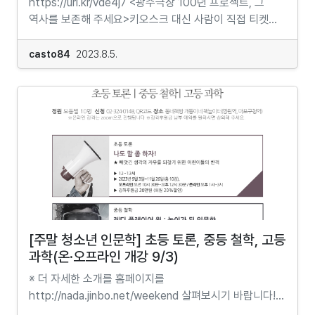
https://url.kr/vde4j7 <광주극장 100년 프로젝트, 그
영향력이 있는 인물 100인 중 한 사람으로 선정되었다.
모르고 있던 약간의 스크래치가 있는 공간이 있을 수도
역사를 보존해 주세요>키오스크 대신 사람이 직접 티켓을
존재론 분야 파올로 보찌(Paolo Bozzi) 상의 2022년
있구요. 이 모든게 아니라도,소마는 놀고 확장하고
발권하고,고화질 포스터가 아닌 손그림 간판을 걸고,여전히
수상자로 선정되었다.· 주요 저서『도구-존재 : 하이데거와
연결하고 싶어하는 본성을 가지고 있습니다.또한 겪고 있는
거대한 영사기를 사용하는 극장이 있습니다.우리나라에 몇
casto84
2023.8.5.
객체의 형이상학』(Tool-Being : Heidegger and the
아픔이 있어도 좋습니다. 그게 인간이기 떄문입니다.
남지 않은 단관극장이자 향토극장인광주극장을 방문하면
Metaphysics of Objects, 2002)『네트워크의 군주 :
인간이 공유하고 있는 공통된 컨디션입니다.
누구나 형용할 수 없는감동의 순간을 경험할 수 있습니다.
브뤼노 라투르와 객체지향 철학』(Prince of Networks :
그리하여, 모든 여러분을 환영합니다. <조화로운 성장
일제강점기였던 1935년에 개관해 올해로 88년째광주
Bruno Latour and Metaphysics, 2009; 갈무리, 2019)
연구소> 드림홈페이지:
문화 예술의 중심지인 동구 충장로를 지키는국내에서 가장
『쿼드러플 오브젝트』(The Quadruple Object, 2011;
https://harmoniousgrowth.modoo.at/< 신청서
오래된 단관극장, 광주극장의 이야기인데요.광주극장은
현실문화, 2019)『기이한 실재론 : 러브크래프트와 철학』
바로가기 >...
과거부터 현재까지 항상 무언가를 지켜왔습니다.일제의
(Weird Realism : Lovecraft and Philosophy, 2012)
감시 속에서도 우리 민족의 예술문화를
『브뤼노 라투르 : 정치적인 것을 다시 회집하기』(Bruno
지켰고,5.18광주민주화운동 당시에는 계엄군이 겨누는
Latour : Reassembling the Political, 2014; 갈무리,
매서운 총구를피할 수 있도록 공간을
2021)『비유물론 : 객체와 사회 이론』(Immaterialism :
내어주었죠.2003년부터 광주극장은 예술영화전용관의
Objects and Social Theory, 2016 ; 갈무리, 2020)
[주말 청소년 인문학] 초등 토론, 중등 철학, 고등
길을 걸으며지금은 대한민국 영화산업과 영화인들의 꿈을
『실재론의 부상』(The Rise of Realism, 마누엘 데란다와
과학(온·오프라인 개강 9/3)
지키고 있습니다.이토록 한결 같이 역사적, 인문학적
공저, 2017 ; 갈무리, 근간)『객체지향 존재론 : 새로운 만물
가치를 지키며향토극장의 명맥을 잇고 있는
※ 더 자세한 소개를 홈페이지를
이론』(Object-Oriented Ontology : A New Theory of
광주극장이지만,공간이 가진 가치만으로 관객들을
http://nada.jinbo.net/weekend 살펴보시기 바랍니다!
Everything, 2018)『사변적 실재론 입문』(Speculative
모으기가 쉽지 않습니다.광주극장은 관객들이 조금 더
초등 토론나도 말 좀 하자!★ 빼앗긴 생각의 자유를 되찾기
Realism : An Introduction, 2018; 갈무리, 2023)