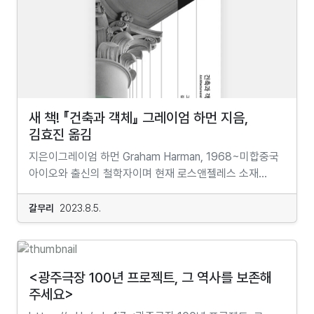
우리의 몸과 마음도 주기적인 대청소가 필요합니다. 그리고
오규진 코젤렉의 개념사 사전 ‘역사’ 읽기 9.7-11.2(8주)
역사철학과 세속화에 관한 성찰』이 있으며, 역서로
이 대청소는 아쉽게도 단순히 휴가를 떠나는 것으로
목요일 19:00-21:00 | 코디 이민기 루만 『공식 조직의
『공동체의 이론들』(공역), 『아도르노, 사유의 모티브들』,
채워지지 않습니다. 왜냐면, 우리는 생각보다 복잡한
기능과 결과』강독 9.8-11.3(8주) 금요일 19:00~21:30 |
『역사와 자유의식: 헤겔과 맑스의 자유의 변증법』이 있다.
존재이기 때문입니다. 그래서 <조화로운 성장 연구소>에서
강사 이철필로버스 (philoverse.com)...
『현대 정치철학의 네 가지 흐름』, 『근대 사회정치철학의
"소마 힐링 데이"를 준비했습니다. 소마란, 우리의 몸과
테제들』, 『아도르노와의 만남』, 『왜 지금 다시
마음을 표현하기도 하며, 내가 I 지금, 여기 HERE AND
마르크스인가』, 『팬데믹 이후의 시민권을 상상하다』 등
NOW 에서 내면으로부터 FROM WITHIN 경험하는,
새 책! 『건축과 객체』 그레이엄 하먼 지음,
여러 책을 공저했다. 현대사회 · 정치철학의 여러 주제들을
우주의 신비를 간직한 살아있는'생명으로서의 몸'을
김효진 옮김
연구하고 있으며, 현재 충북대학교 철학과에 재직 중이다....
뜻합니다. 우리가 그저 단순히 쉽게 여기고 있는 몸과는
지은이그레이엄 하먼 Graham Harman, 1968~미합중국
사뭇 다른 표현입니다. 보다 유기적이고 보다 전체적이고
아이오와 출신의 철학자이며 현재 로스앤젤레스 소재
보다 경험적이고 보다 신비롭습니다. 우리와 늘 함께 하는
남가주 건축대학교(SCI-Arc) 철학 특임교수로 재직
가장 가까운 이 '소마 SOMA'를 위한, <소마 힐링 데이
중이다. 1999년에 시카고의 드폴대학교에서 철학
갈무리
2023.8.5.
SOMA HEALING DAY> 에 여러분을 초대합니다. 각
박사학위를 취득한 후에 2000년부터 최근까지 카이로
분야의 전문가들이 모여 우리의 몸과 마음으로 부담없이
소재 아메리칸대학교에서 철학을 가르쳤다. 현대 철학의
놀고 어루만지기도하고 달래고 연결하고 나누고 치유할 수
사변적 실재론 운동을 선도한 핵심 인물로 널리 알려져
있는 시간을 만들었습니다. 중요한 것은,꼭 겪고 있는
있다. 하이데거와 라투르를 기반으로 하여 객체의
<광주극장 100년 프로젝트, 그 역사를 보존해
문제가 있거나 아픔이 있어야만 참여하는 것은 아닙니다.
형이상학에 관해 연구함으로써 발전시킨 객체지향존재론
주세요>
컴퓨터가 고장 나기 전에 파일을 정리하고 불필요한 것들을
(OOO) 덕분에 『아트 리뷰』에 의해 세계 예술계에서 가장
지우는 것과 같은 이치입니다. 그리고 알고 보면 내가