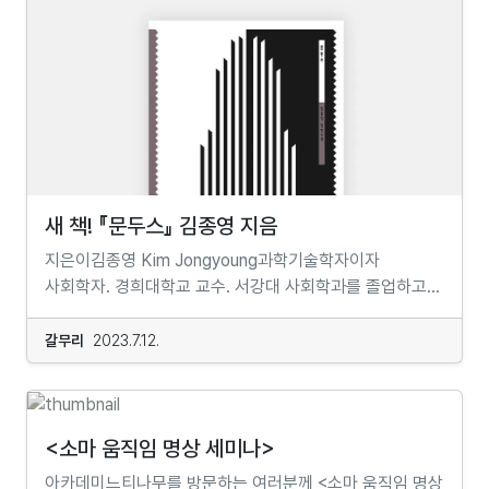
일상에서 말할 권리를 빼앗겨 버렸는지도 몰라요. 하지만
https://bit.ly/3GtPbQm...
합니다. 탑재되어 있는 기능에 대해서 모르면 우리의
말하지 않으면 우리 삶에 대한 결정에 의견을 낼 수도 없을
손해이기 때문입니다. ​우리는 컴퓨터의 프로그램을 매번
거예요. 이런 중요한 일에 입 다물고 있으라고요? 우리라고
업데이트 혹은 업그레이드를 합니다. 더 발전된 방식으로
할 말이 없는 건 아니잖아요. 지금까지 우리의 입을 막고
원하는 것을 효율적으로 하기 위해서입니다. ​차, 핸드폰,
있던 손을 잠시 떼어두고, 당사자인 우리가 직접 토론 한 번
컴퓨터가 아니라 그것이 '나'라면 어떨까요? 우리는 우리에
해 봐요!1강_ 어린이 출입금지 : 노키즈존, 어린이에 대한
대해서 얼만큼 알고있나요?​구르지예프 무브먼트는 자기를
차별일까?2강_ 존댓말 학교 : 반말하는 건 예의 없는
공부하고 몸-감정-생각을 수리 혹은 개발하여 다시
행동일까?3강_ <체인소맨>이 재밌는 이유 : 잔인한 만화,
세상으로 나아가는 과정입니다."​"지식Knowledge은
어린이가 봐도 괜찮을까?4강_ 넌 머리가 왜 그렇게 길어? :
새 책! 『문두스』 김종영 지음
시작점이 무엇이든 적절하고 완전한 연구를 통해 얻을 수
남자아이? 여자아이?5강_ 분리수거 한 번에 100원 :
있습니다. 어떻게 ‘배울’ 수 있는지 알아야 합니다. 우리에게
지은이김종영 Kim Jongyoung과학기술학자이자
초등학생 용돈, 얼마나 줘야 할까?6강_ 말 안 들을 거면
가장 가까운 것은 인간이며, 모든 인간 중에서 당신에게
사회학자. 경희대학교 교수. 서강대 사회학과를 졸업하고
집에서 나가! : 우리 집의 주인은 누구인가?7강_ 선생님을
가장 가까운 인간은 바로 당신 자신입니 다. 자신에 대한
미국 일리노이대에서 과학기술사회학 분야로 사회학
우리가 뽑는다면 : 호랑이 선생님 vs 천사 선생님8강_ 학교
연구부터 시작하십시오. 그리고 '너 자신을 알라'Know
박사학위를 받았다. 『과학기술학연구』 편집위원장, 대통령
갈무리
2023.7.12.
안 갈래! : 학교에 가야 하는 이유는 뭘까?9강_ 어린이를
thyself는 말을 기억하십시오. " _ G.I. 구르지예프​>
직속 정책기획위원회 위원, 서울교육발전자문위원회 위원
국회로 : 어린이도 정치해도 될까?10강_ 나중에 어른이
무브먼트란 무엇인가요?​"무브먼트(The Movements)
등을 역임했고 『서울신문』과 『교수신문』의 칼럼니스트로
되면? 지금 어린이인 채로! 중등 철학레디 플레이어 원 :
혹은 신성무(Sacred Dances)라고 부르는 이 춤은
활동했다. 현재 한국과학기술학회 부회장과
놀이가 된 인문학★ 천덕꾸러기 놀이, 세계를 이해하는
극동지역(티벳, 인도, 수피교 등)에서 유래한, ‘자기 공부’,
국가교육위원회 특별위원회 위원을 맡고 있다. 서울대
<소마 움직임 명상 세미나>
교과서가 되다분야 철학 10강진행 오프라인 대면강좌,
‘명상’, ‘내/외적 관찰’을 위한 일련의 동작들입니다. 이
과학사 및 과학철학 협동과정에서 박사후연구원으로,
온라인 실시간강좌참가자 14~16세기간 2023년 9월
아카데미느티나무를 방문하는 여러분께 <소마 움직임 명상
춤들은 아르메니아 출신인 구르지예프에 의해 처음으로