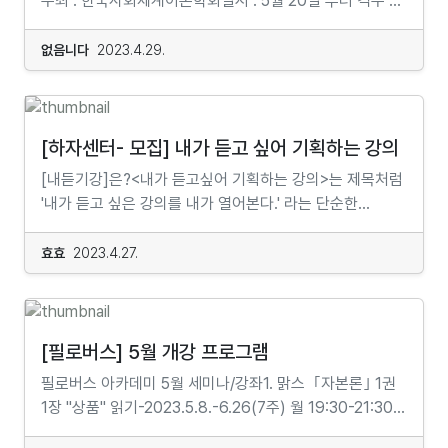
주최 : 한국사회체계이론학회일시 : 5월 20일 부터 격주
나누기 위해서 필요한 재료는 각자가 보내고 있는 평범한
(mrm.or.kr)C:\Users\refor\Downloads\브릿지_총서_
토요일 , 10시∽13시장소 : 이한열기념관 B1 &
일상이에요. 그 속에 숨어있는 인권에 대한 질문들로
웹포스터 최종.jpghttps://online.mrm.or.kr/5ijI9SK...
Zoom으로 참여 교재 : 예술체계이론참가비: 직장인
이번에도 신나게 수다를 떨어봐요. 질문을 찾아내기는
없음니다
2023.4.29.
12만원, 학생 이상 6만원 (하나은행 777-910236-
어렵지 않지만, 찾아내고 나면 우리의 삶은 그전에는
70907, 계좌주-임진수, 총무이사)※ 참가신청 click here:
몰랐던 "자유"를 만나게 될 거예요. 1강_ 이유 있는 차별2강
https://docs.google.com/forms/d/1rolGS-
_ 요즘 어린 것들은3강_ 자람이의 사생활4강_ 텅 빈
aovEGm6haRmY9m_8KXr8xIq_2LsFbyomBHQsQ/e
놀이터5강_ 이상한 학급회의6강_ 고릴라 이야기7강_ 너
[하자센터- 모집] 내가 듣고 싶어 기획하는 강의
dit?pli=1문의 : 임진수(010-3168-6738,
여자 맞아?8강_ 장애 만드는 세상9강_ 가난하게 태어난
[내듣기강]은?<내가 듣고싶어 기획하는 강의>는 제목처럼
사회체계이론학회 총무이사) ...
아이10강_ 빵점이 뭐가 나빠 중등 철학이 땅에서
'내가 듣고 싶은 강의를 내가 열어본다.' 라는 단순한
청소년으로 사는 법★ 답답한 청소년의 일상에서 비상구를
문장에서 출발했습니다. 학습의 다양한 범위와 변주 안에서
찾다 분야 철학 10강진행 오프라인 대면강좌, 온라인
내가 듣고 싶은 주제나 아젠다를 발굴해보고, 그에 맞는
효효
2023.4.27.
실시간강좌참가자 14~16세기간 2023년 6월 11일~8월
강의를 기획하여 나를 포함한 청(소)년 들에게 선보이게
27일시간 오프라인 매주 일요일 오후 1시~3시
됩니다. 주제와 형식은 열려 있습니다. 여러가지 이유로
온라인 매주 일요일 오후 3시 30분~5시
듣고 싶었던 강의를 듣지 못했던 많은 분들의 많은 참여와
30분 오리엔테이션 오프라인 2023년 6월 11일 오후 12시
연대가 함께 하기를! [내듣기강]에 참여하면?
[필로버스] 5월 개강 프로그램
30분 온라인 2023년 6월 11일 오후
팀당 150만원에 해당하는 강의 운영에 필요한 제반 비용
필로버스 아카데미 5월 세미나/강좌1. 맑스 ｢자본론｣ 1권
3시 신청 https://forms.gle/D4GxH73mia9GpiyR6
지원 (강사 섭외비, 하자워크룸 사용, 홍보물
1장 "상품" 읽기-2023.5.8.-6.26(7주) 월 19:30-21:30 |
오늘 아침 당신은 어떤 옷을 입고 현관문 바깥을 나섰나요?
제작비, 재료비)*현금지원이 아님을 알려드립니다.팀당
튜터 : 김시온2. 정치철학에 “다시” 입문하기 (1): 정치과학
학교에 다니는 청소년들이 14살 이후로 가장 많이 입게
강의기획에 필요한 강의와 멘토링, 전문가의 피드백