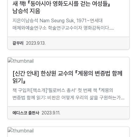
새 책! 『동아시아 영화도시를 걷는 여성들』
남승석 지음
지은이남승석 Nam Seung Suk, 1971~연세대
매체와예술연구소 학술연구교수이자 영화감독이다.
서강대학교 철학과에서 서양철학 일반을 전공하고,
동대학원 컴퓨터공학과에서 인공지능과 음성인식을
갈무리
2023.9.13.
전공했다. 이후 시카고예술학교에서 현대 예술과 영화를
공부하면서 파리 국립고등예술학교의 교환학생 과정으로
조형물, 사진과 영화를 공부했다. 서강대학교 영상대학원
영화예술학(연출 전공) 과정에서 전쟁영화와 공간 담론,
[신간 안내] 한상원 교수의 『계몽의 변증법 함께
문화연구와 미디어 연구, 작가주의와 다큐멘터리 이론을
읽기』
연구했고, 이를 위해 하버드대학교 예술 및 과학
책 구입처[책소개]‘필로버스 총서’ 첫 번째 책 『계몽의
대학원에서 비지팅 펠로로 풍경과 지도 그리기, 도시
변증법 함께 읽기: 비판은 어떻게 우리의 삶을 구원하는가』
이론과 다큐멘터리 이론을 연구했다. 가천대, 연세대,
는 아도르노 정치철학 연구로 박사 학위를 받은 한상원
한예종, 서울예대, 건국대 등에서 강의하였다.
교수가 필로버스에서 진행한 『계몽의 변증법』 강독 세미나
에디스코 출판사
2023.9.11.
영화감독으로서는 감정의 아틀라스를 만드는 노마딕
내용을 책으로 엮은 것이다. 『계몽의 변증법』은 올해로
프로젝트를 진행하며 <니나>(파리, 2009), <키키+고도>
창립 100주년을 맞은 프랑크푸르트 사회조사연구소의
(시카고, 2008), <지혜>(서울, 파리, 2008) 등 세 편의
사상가들, 이른바 ‘프랑크푸르트 학파’ 내지는