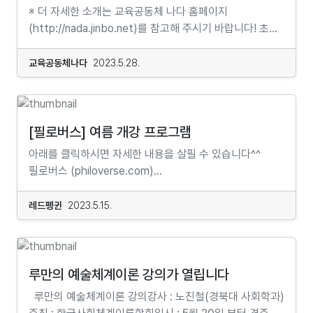
한다면 지금의 후원액을 유지해주시면 됩니다. 신규
※ 더 자세한 소개는 교육공동체 나다 홈페이지
때로는 우파로, 때로는 좌파로 몰렸으나 온라인을 통한
패러다임4강_ 모두 죽음을 향해 가는 중 : 엔트로피5강_
후원자는 반드시 월 1만 5천원 이상 약정해주셔야 합니다.
(http://nada.jinbo.net)를 참고해 주시기 바랍니다! 초등
정치 참여가 커뮤니티 활동의 목적이 아니었던 까닭에
가짜 예언자 : 과학적 통계의 허구6강_ 챗GPT 사용법 :
(1만 5천원은 인쇄비와 배송료 인상을 고려했을 때, 이
인권고민하는 자람이★ 어린이의 일상에서 찾은 인권에
온라인상의 좌·우파 담론이나 온라인을 통해 정치권에
어쩌면 가장 쓸모없는 기술 AI7강_ 존재의 이유는 무엇인가
사업을 지속하기 위한 최소한의 비용입니다.)​ <브릿지 총서
대한 질문과 토론 분야 인권
진출하고자 하는 좌우 유튜버들의 온라인 실천방식과
교육공동체나다
2023.5.28.
: 진화와 유전자8강_ 당신은 신을 믿으시나요 : 과학자와
>의 첫 두 권은 7월 중순에 발송되며, 이후 격월간으로
10강참가자 12~13세기간 2023년 6월 11일~8월
일정한 거리를 두면서 인터넷 시대 공동체가 어떤 양상,
절대자9강_ 화성으로 갈 거니깐?? : 과학과 환경을
발행됩니다. 6월 25일까지 후원 신청해주시는 분들에 한해
27일시간 매주 일요일 오전 10시 30분~오후 12시
어떤 양식으로 존재하고 운동하는지를 탐구하는 일에
바라보는 새로운 시선10강_ 오래된 미래, 그대들 어떻게 살
7월 발간하는 <브릿지 총서>를 보내드립니다. 이전 기억을
30분 오리엔테이션 2023년 6월 11일 오전
집중했다. 이 책은 지난 20여 년 동안의 온라인 커뮤니티
것인가 정원 모둠별 10명장소 서울특별시 마포구
돌아보면 일시를 착각하여 총서를 받으시지 못했던 분들이
10시 신청 https://forms.gle/D4GxH73mia9GpiyR6
활동에 대한 현재적 결산이자 미래 활동을 위한 중간
[필로버스] 여름 개강 프로그램
월드컵로 128-3 동네책방 개똥이네 책놀이터(마포구청역
있었습니다. 미리 신청하셔서 <에마뉘엘 레비나스>와 <
학교에서 혹은 다른 곳에서 “인권”이란 말을 들어본 적이
점검으로서 지금까지의 온라인 커뮤니티 집단 실천의
5분 거리)신청 02-324-
아래를 클릭하시면 자세한 내용을 살필 수 있습니다^^
페미니스트 종교철학>을 모두 받아보시면 좋겠습니다.​ <
있나요? '사람이라면 누구나 보장받아야 할 당연한
성과와 한계, 그리고 지금 그 실천이 직면하고 있는 문제와
0148, https://forms.gle/FUu6w4UmGAqSdLDm7,
필로버스 (philoverse.com)...
브릿지 총서> 발간 후 각 주제에 대한 해설 강좌도
권리'라는 뜻의 "인권". 하지만 아직 이 단어가 낯설게
해결방안에 대한 진지한 참여적 성찰의 산물이다.
QR코드강좌후원금 20만원(회원 20% 할인) ※강좌후원금
준비하고 있습니다. 이 역시 후원자들은 무료로 참여하실
여겨지는 사람도 많을 거예요. 그 이유는 이 당연한 권리를
구입처 온라인서점 / 전국대형서점 알라딘 교보문고
납부 예외를 원하시면 상의해 주세요. 계좌 국민은행
수 있습니다. ​ 기타 에라스무스에 대한 다른 정보는
레드펭귄
2023.5.15.
누리지 못하고 있는 사람들이 지금도 많기 때문 아닐까요?
YES24 인터파크 영풍문고 북스리브로
543037-01-005880 교육공동체나다...
홈페이지를 참조해주세요: erasmus.modoo.at---------
그렇다면 어린이라고 불리는 우리는 어떨까요. 혹시 자신의
(오프라인) 지역서점 [서울] 그날이오면 풀무질
----------------------------------------------------
인권을 이야기하고 지켜낼 수 있는 권리를 가지고 있는 것
더북소사이어티 산책자 [광주] 책과생활 [부산]
-------------후원신청은 다음의 후원링크를 통해
같나요? 안타깝게도 세상에는 이 질문에 대해 ‘예’보다는
부산도서 영광도서 [부천] 경인문고 [제주]
이루어집니다. (후원시 후원금액 1만 5천원(또는 그 이상)
루만의 예술체계이론 강의가 열립니다
‘아니오’라고 대답하는 어린이들이 훨씬 많아요. 여기
제주풀무질 메일링 신청하기
을 직접 입력해주시길 부탁드립니다!) 에라스무스
루만의 예술체계이론 강의강사 : 노진철(경북대 사회학과)
우리들의 인권을 이야기하는 자리가 있습니다. 그 이야기를
https://bit.ly/3GtPbQm...
지정후원하기