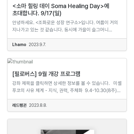
장편영화를 완성했다. 이후 영상학적 미학 연구를 토대로
‘비판이론’이라고 불린 지식인 그룹의 1세대를 대표하는
<소마 힐링 데이 Soma Healing Day>에
인터뷰 중심의 시네마틱 초상화 다큐멘터리 <하동채복: 두
저작이다. 한상원 교수는 『계몽의 변증법 함께 읽기』를
초대합니다. 9/17(일)
사람의 노래>와 <무순, 세상을 가로질러>를 연출했고,
통해 『계몽의 변증법』이 지닌 오늘날의 의미를 추적하고,
안녕하세요. <조화로운 성장 연구소>입니다. 여름이 거의
이는 각각 2017년과 2019년에 부산국제영화제
우리 시대를 비판적으로 성찰하는 틀로 활용하고자
지나가고 있는 것 같습니다. 동시에 가을이 슬그머니
와이드앵글-다큐멘터리 경쟁 부문에 월드프리미어로
제안한다.『계몽의 변증법 함께 읽기』는 20세기 가장
머리를 내밀까 말까 하는 것 같기도 합니다. 이번 여름은
초대됐다. 60여년 넘게 발달장애인의 삶에 헌신해온
위대한 철학 고전이자 아도르노와 호르크하이머 사상의
안녕하셨는지요?여름 휴가를 다녀오신 분도 계시고 못
대한성공회 김성수 주교의 삶을 기록한 다큐멘터리 <시몬
Lhamo
2023.9.7.
정수를 담은 『계몽의 변증법』을 이해하기 위한 최고의
다녀오신 분도 계실거라 생각합니다. 그런데 우리는 휴가를
김성수 : 우리는 최고다>가 2023년 9월 중순 20회
안내서가 될 것이다. *필로버스 총서는 에디스코가
가지만 바쁜 마음에 제대로 쉬지 못하는 경우가 많습니다.
서울국제사랑영화제와 10월 말 24회 가치봄영화제에서
필로버스(www.philoverse.com)와 함께 인문사회 분야
또한 깊게 쉬고 왔다고 하더라도 삶에서 아직은 남아있는..
상영될 예정이다. 학위 논문으로는 『에롤 모리스 감독의
신진 연구자들의 출간을 지원하는 프로젝트이다.#
해소되지 않은.. 혹은 알 수 없는 무언가가 여전히 우리와
다큐멘터리 미학』(2016), 『대화체 음성 시스템을 위한
[필로버스] 9월 개강 프로그램
한상원교수 #프랑크푸르트학파 #비판이론 #계몽의변증법
함께 있을 수도 있습니다. 그것은 육체적, 심리적 긴장일
효과적인 DB 구축』(2002)이 있으며 다수의 학제적인
강좌 제목을 클릭하면 상세한 정보를 볼 수 있습니다. 미셸
#독일철학 #서양철학 #인문학 #현대철학 #아도르노 #
수도 있고, 반복되는 상황 속에서의 반복되는 반응일 수도
융복합적 학술논문을 썼다. 구입처 온라인서점 /
푸코의 사유 체계 - 지식, 권력, 주체화 9.4-10.30(8주)
호르크하이머 #벤야민 #칸트 #이성비판 #
있고, 관계일 수도 있고.. 각종 스트레스 등 수 많은 것들이
전국대형서점 알라딘 교보문고 YES24 인터파크
월요일 19:30-21:30 | 강사 박민철·오규진·
마르크스주의지식인 #철학고전 #철학입문 #철학개론서 #
있을 수 있습니다.우리는 주기적으로 집을 대청소합니다.
영풍문고 북스리브로(오프라인) 지역서점 [서울]
권기현문학이론 입문 9.5-10.24(7주) 화요일 19:30-
철학개론 #에디스코[지은이 소개]한상원서울시립대학교
레드펭귄
2023.8.8.
또한 주기적으로 컴퓨터를 리셋하기도 합니다. 주기적으로
그날이오면 풀무질 더북소사이어티
22:00 | 강사 임태훈·전혜진·신현아·안혜연·임세화·장수희·
철학과에서 마르크스의 물신주의와 이데올로기 개념
행주를 삶고 빨래를 합니다. 이유는 우리 모두가 알듯이,
산책자 [광주] 책과생활 [부산] 부산도서
최은혜 들뢰즈『프루스트와 기호들』 읽기 2 9.6-
연구로 석사 학위를, 독일 베를린 훔볼트 대학교에서
그래야 더 건강하고 기분좋게 살아갈 수 있기때문입니다.
영광도서 [부천] 경인문고 [제주] 제주풀무질
10.18(6주) 수요일 19:30-21:30 | 튜터 김성지 프랑스어
아도르노의 정치철학 연구로 박사 학위를 받았다. 저서로
그런데 우리의 몸과 마음은 어떨까요? 마찬가지입니다.
메일링 신청하기 https://bit.ly/3GtPbQm...
독해 연습 9.7-11.2(8주) 목요일 19:30-22:00 | 강사
『앙겔루스 노부스의 시선: 아우구스티누스, 맑스, 벤야민.