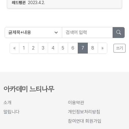
vs 정치철학- 2023.5.1-6.26(8주) 월 19:30-22:00 |
되는 옷은 매우 높은 확률로 ‘교복’일 겁니다. 내 살갗에
레드펭귄
2023.4.2.
세션 (강사, 자문 등 인적 네트워크 연결)강의기획에 필요한
강사 : 조현준3. 밥 제솝 ｢국가 권력 : 전략적-관계적 접근｣
가장 가깝게 닿는 옷부터가 이미 내 선택일 수 없다는
공간지원 (회의실 및 강의를 진행할 공간 지원)강의기획에
읽기- 2023.5.2-6.20(7주) 화 19:30-22:00 | 코디 :
사실은 여러모로 이 땅 청소년들의 처지와 닮아있습니다.
필요한 재료 지원강의기획에 필요한 운영매뉴얼
김예림4. 네 가지 지식인 모델 - 로티, 윈치, 하버마스,
아이들은 어쩌다 교복을 입게 된 걸까요? 옷에 대한
제공우리의 과정을 기록한 소책자 [내듣기강]은 이런 것을
부르디외- 2023.5.3-5.31(5주) 수 19:00-21:30 | 강사 :
이야기는 아닙니다. 그보다는 ‘교복’이 상징하는 10대가
해요.주제와 아젠다를 발굴하여, 강의를 기획하고 운영을
이시윤5. 초중급 프랑스어 1부- 2023.5.4-6.22(8주) 목
떠맡은 어떤 ‘역할’에 관한 이야기입니다. 사회는 개개인이
하게 됩니다. 이런 과정에서 필요한 지원과 학습이
19:30-22:00 | 강사 : 오규진6. ｢철학적 미학 입문｣ 읽기-
집단에 걸맞은 특정한 주체가 되기를 바랍니다.
이루어집니다.내가 기획한 강의를 대중들에게 오픈하게
«
1
2
3
4
5
6
7
8
»
쓰기
2023.5.4-7.6(10주) 목 19:30-22:00 | 튜터 : 편린7.
청소년이라는 역할은 여러분 각자의 욕구가 아닌 사회의
됩니다!- 강의는 하자센터의 다양한 공간 중 한 곳을
에밀 뒤르케임의 사회이론 - 기초 과정- 2023.04.28-
요구사항에 따라 세심하게 맞춤 제작된 옷과 같습니다.
선택해서 진행합니다.공통강의 세션- 주제발굴
6.23(8주) 금 19:00-21:30 | 강사 : 김덕영아래 홈페이지
마치 교복처럼 말이죠. 유치원을 졸업한 어린이가 초, 중,
워크숍, 강의기획 일머리 초급과정전문가 피드백 세션-
링크를 클릭하시면 상세 정보와 세부 일정을 보실 수
고를 교육과정을 거쳐 청소년이 되어간다는 건 사회가
강의계획서, 제안서 작성시 필요한 피드백을 받습니다.팀별
있습니다. 필로버스 (philoverse.com)...
정해준 옷을 강제로 입는 과정일지도 모릅니다. 청소년으로
모임 세션- 맞춤형 멘토링 : 강사
사는 일이 때때로 외롭고 괴롭고 갑갑했다면 그건 어쩌면
아카데미 느티나무
미팅, 홍보, 강의운영, 소책자 제작 등을
당연한 일이었을 겁니다. 이미 만들어진 틀에 억지로 내
진행합니다활동기간 : 2023년 5월 20일 ~
몸을 욱여넣어야만 하는 하루하루가 편안할 수만은 없었을
2023년 9월 2일 (강의 운영은 8월 30일까지)
소개
이용약관
테니까요. 흔히들 10대는 진정한 자기 자신을 찾아가는
참여대상아래의 문장 중 하나라도 나의 고민과
알립니다
개인정보처리방침
시기라고 합니다. 나를 찾기 위해서는 우선 나를
닿아있다면? 신청해보세요.내가 듣고 싶은 강의를 직접
‘청소년’으로 만들어 내는 힘의 정체를 파악하는 것이
참여연대 회원가입
기획해보고 싶거나,궁금한 내용이 있으면 어떻게든
필요합니다. 시키는 대로 무작정 따라가는 삶에서 일단