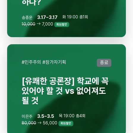
하나?
3.17~3.17
화 19:00 총1회
송종운
10,000
7,000
회원할인
#민주주의 #참가자기획
종료
[유쾌한 공론장] 학교에 꼭
있어야 할 것 vs 없어져도
될 것
3.5~3.5
목 19:00 총4회
이은주
80,000
56,000
회원할인