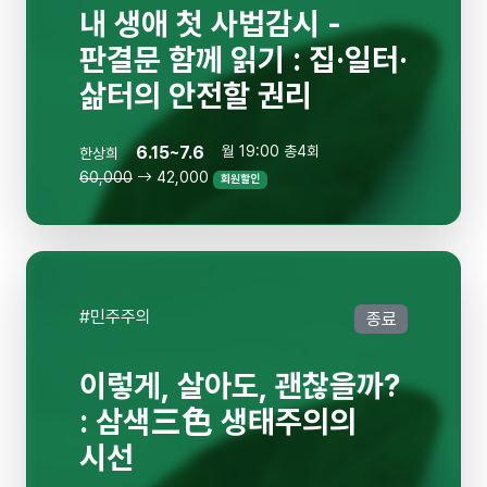
내 생애 첫 사법감시 -
판결문 함께 읽기 : 집·일터·
삶터의 안전할 권리
6.15~7.6
월 19:00 총4회
한상희
60,000
42,000
회원할인
#민주주의
종료
이렇게, 살아도, 괜찮을까?
: 삼색三色 생태주의의
시선