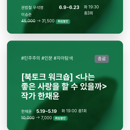
6.9~6.23
화 19:30
권범철
우석영
총3회
이승준
45,000
31,500
회원할인
#민주주의 #인문 #자아탐색
종료
[북토크 워크숍] <나는
좋은 사랑을 할 수 있을까>
작가 한채윤
5.19~5.19
화 19:00 총1회
한채윤
10,000
7,000
회원할인