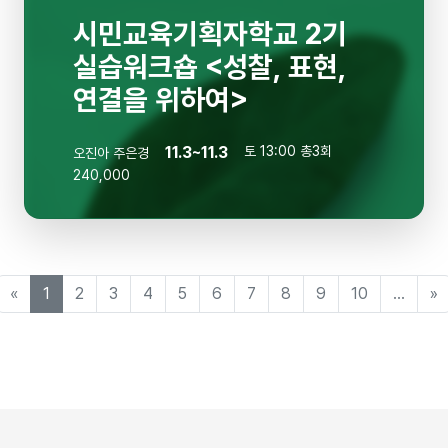
시민교육기획자학교 2기
실습워크숍 <성찰, 표현,
연결을 위하여>
11.3~11.3
토 13:00 총3회
오진아
주은경
240,000
«
1
2
3
4
5
6
7
8
9
10
...
»