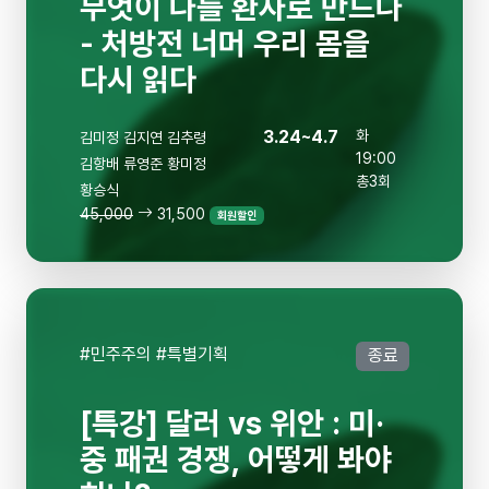
무엇이 나를 환자로 만드나
- 처방전 너머 우리 몸을
다시 읽다
3.24~4.7
화
김미정
김지연
김추령
19:00
김항배
류영준
황미정
총3회
황승식
45,000
31,500
회원할인
#민주주의 #특별기획
종료
[특강] 달러 vs 위안 : 미·
중 패권 경쟁, 어떻게 봐야