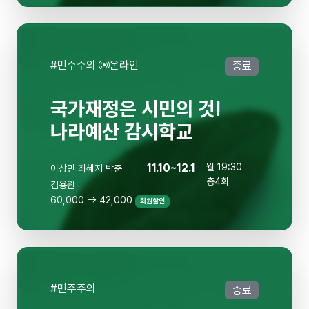
#민주주의
온라인
종료
국가재정은 시민의 것!
나라예산 감시학교
11.10~12.1
월 19:30
이상민 최혜지 박준
총4회
김용원
60,000
42,000
회원할인
#민주주의
종료