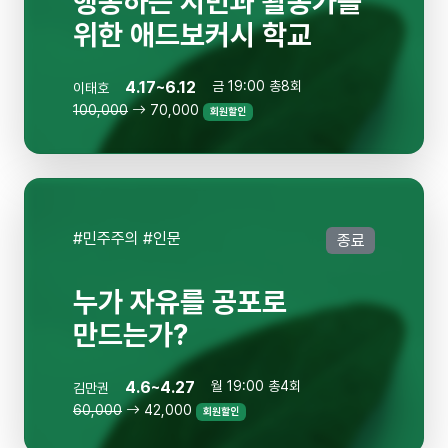
행동하는 시민과 활동가를
위한 애드보커시 학교
4.17~6.12
금 19:00 총8회
이태호
100,000
70,000
회원할인
#민주주의 #인문
종료
누가 자유를 공포로
만드는가?
4.6~4.27
월 19:00 총4회
김만권
60,000
42,000
회원할인