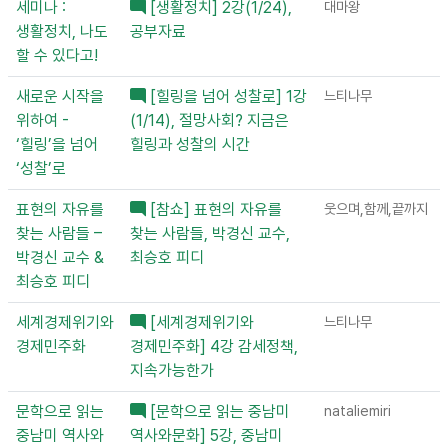
세미나 :
[생활정치] 2강(1/24),
대마왕
생활정치, 나도
공부자료
할 수 있다고!
새로운 시작을
[힐링을 넘어 성찰로] 1강
느티나무
위하여 -
(1/14), 절망사회? 지금은
‘힐링’을 넘어
힐링과 성찰의 시간
‘성찰’로
표현의 자유를
[참쇼] 표현의 자유를
웃으며,함께,끝까지
찾는 사람들 –
찾는 사람들, 박경신 교수,
박경신 교수 &
최승호 피디
최승호 피디
세계경제위기와
[세계경제위기와
느티나무
경제민주화
경제민주화] 4강 감세정책,
지속가능한가
문학으로 읽는
[문학으로 읽는 중남미
nataliemiri
중남미 역사와
역사와문화] 5강, 중남미