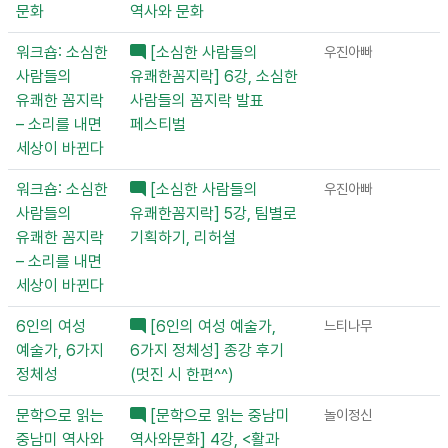
문화
역사와 문화
워크숍: 소심한
[소심한 사람들의
우진아빠
사람들의
유쾌한꼼지락] 6강, 소심한
유쾌한 꼼지락
사람들의 꼼지락 발표
– 소리를 내면
페스티벌
세상이 바뀐다
워크숍: 소심한
[소심한 사람들의
우진아빠
사람들의
유쾌한꼼지락] 5강, 팀별로
유쾌한 꼼지락
기획하기, 리허설
– 소리를 내면
세상이 바뀐다
6인의 여성
[6인의 여성 예술가,
느티나무
예술가, 6가지
6가지 정체성] 종강 후기
정체성
(멋진 시 한편^^)
문학으로 읽는
[문학으로 읽는 중남미
놀이정신
중남미 역사와
역사와문화] 4강, <활과