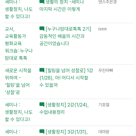
세미나 :
생활의 정치 -세미나
댄스주은경
생활정치, 나도
마지막 시간은 이렇게
할 수 있다고!
교사,
[누구나맘대로톡톡 2기]
isee
교육활동가
감동적인 배움의 시간과
평화교육
공간이었습니다
워크숍: 누구나
맘대로 톡톡
새로운 시작을
[힐링을 넘어 성찰로] 1강
우진아빠
위하여 -
(1/28), 아! 어디서 시작할
‘힐링’을 넘어
수 있을까
‘성찰’로
세미나 :
[생활정치] 2강(1/24),
기호철
생활정치, 나도
수업내용정리
할 수 있다고!
세미나 :
[생활정치] 3강(1/31),
대마왕