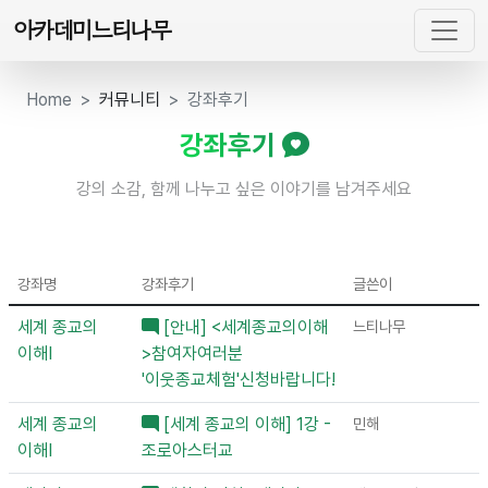
아카데미느티나무
Home
커뮤니티
강좌후기
강좌후기
강의 소감, 함께 나누고 싶은 이야기를 남겨주세요
강좌명
강좌후기
글쓴이
세계 종교의
[안내] <세계종교의이해
느티나무
이해Ⅰ
>참여자여러분
'이웃종교체험'신청바랍니다!
세계 종교의
[세계 종교의 이해] 1강 -
민해
이해Ⅰ
조로아스터교